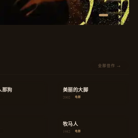
全部佳作 →
★
8.4
人那狗
家庭
美丽的大脚
教育
2002
电影
★
8.4
爱情
牧马人
爱情
1982
电影