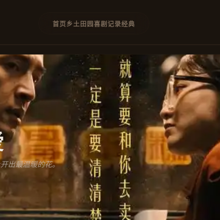
首页
乡土
田园
喜剧
记录
经典
爱
上开出最温暖的花。