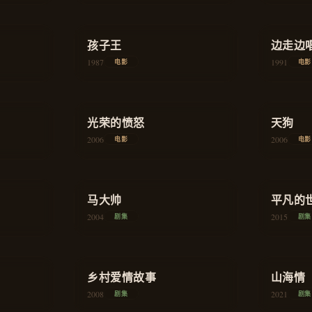
★
8.2
★
7.8
剧情
孩子王
教育
边走边
1987
1991
电影
电影
★
7.7
★
8.3
喜剧
光荣的愤怒
悬疑
天狗
2006
2006
电影
电影
★
8.4
★
9.1
喜剧
喜剧
马大帅
平凡的
2004
2015
剧集
剧集
★
8.3
★
9.2
家庭
喜剧
乡村爱情故事
山海情