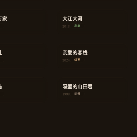
2018
剧集
★
9.0
万家
农村
大江大河
年代
2018
剧集
★
7.9
社
旅行
亲爱的客栈
慢综艺
2024
综艺
★
8.2
猫
奇幻
隔壁的山田君
家庭
1999
动漫