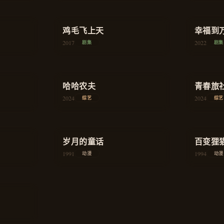
2008
2021
剧集
剧集
★
8.0
★
8.4
商战
商战
幸福到
鸡毛飞上天
2022
剧集
2017
剧集
★
7.8
★
8.1
真人秀
哈哈农夫
真人秀
青春旅
2024
2024
综艺
综艺
★
8.7
★
8.4
古风
岁月的童话
治愈
百变狸
1991
1994
动漫
动漫