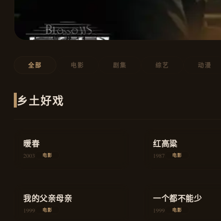
全部
电影
剧集
综艺
动漫
乡土好戏
★
8.7
★
8.9
暖春
家庭
红高粱
2003
1987
电影
电影
★
8.6
★
8.3
我的父亲母亲
爱情
一个都不能少
1999
1999
电影
电影