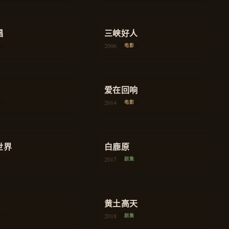
★
8.3
唱
剧情
三峡好人
剧情
2006
电影
★
7.6
剧情
爱在回响
爱情
2014
电影
★
8.8
史诗
史诗
世界
白鹿原
2017
剧集
★
8.0
扶贫
农村
黄土高天