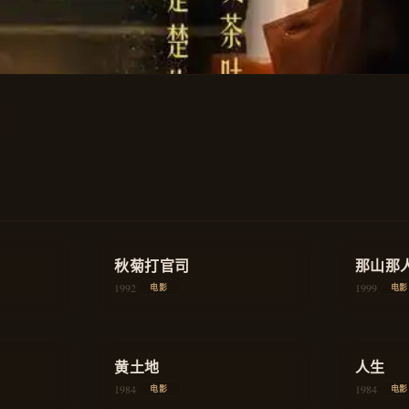
★
8.5
★
8.8
历史
秋菊打官司
剧情
那山那
1992
1999
电影
电影
★
8.2
★
8.1
教育
黄土地
历史
人生
1984
1984
电影
电影