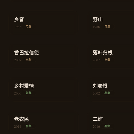
★
8.0
★
7.9
乡音
剧情
野山
1983
1986
电影
电影
★
7.8
★
8.1
香巴拉信使
剧情
落叶归根
2007
2007
电影
电影
★
8.5
★
8.6
喜剧
乡村爱情
刘老根
2006
2002
剧集
剧集
★
8.7
★
7.6
历史
老农民
二婶