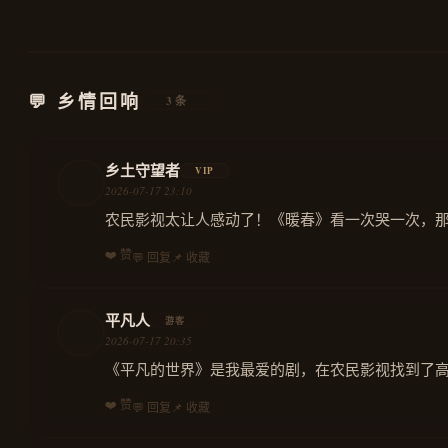
河童之夏
治愈
虫师
2007
2005
动漫
动漫
💬 乡情回响
3条
乡土守望者
VIP
2026-07-17 23:10
农民影视太让人感动了！《暖春》看一次哭一次，
❤️ 赞
💬 回复
📌 收藏
平凡人
游客
2026-07-17 20:35
《平凡的世界》是我最爱的剧，在农民影视找到了