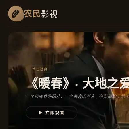
农民
影视
乡土经典
《暖春》· 大地之
一个被收养的孤儿，一个善良的老人，在贫瘠的土地
▶ 立即观看