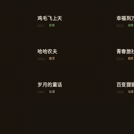
★
8.4
★
8.0
商战
鸡毛飞上天
商战
幸福到
2017
2022
剧集
剧集
★
7.8
★
8.1
真人秀
哈哈农夫
真人秀
青春旅
2024
2024
综艺
综艺
★
8.7
★
8.4
古风
岁月的童话
治愈
百变狸
1991
动漫
1994
动漫
治愈