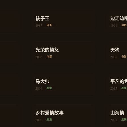
★
8.2
★
7.8
剧情
孩子王
教育
边走边
1987
1991
电影
电影
★
7.7
★
8.3
喜剧
光荣的愤怒
悬疑
天狗
2006
2006
电影
电影
★
8.4
★
9.1
喜剧
马大帅
喜剧
平凡的
2004
2015
剧集
剧集
★
8.3
★
9.2
家庭
乡村爱情故事
喜剧
山海情
2008
2021
剧集
剧集