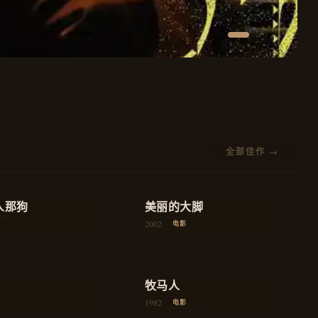
全部佳作 →
★
8.4
人那狗
家庭
美丽的大脚
教育
2002
电影
★
8.4
爱情
牧马人
爱情
1982
电影