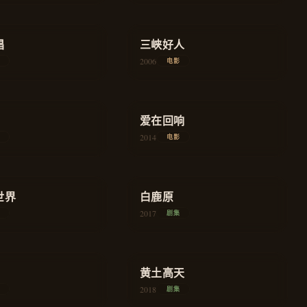
★
8.3
唱
剧情
三峡好人
剧情
2006
电影
★
7.6
剧情
爱在回响
爱情
2014
电影
★
8.8
世界
史诗
白鹿原
史诗
2017
剧集
★
8.0
扶贫
黄土高天
农村
2018
剧集