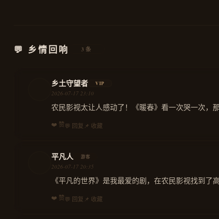
2007
动漫
💬 乡情回响
3条
乡土守望者
VIP
2026-07-17 23:10
农民影视太让人感动了！《暖春》看一次哭一次，
❤️ 赞
💬 回复
📌 收藏
平凡人
游客
2026-07-17 20:35
《平凡的世界》是我最爱的剧，在农民影视找到了