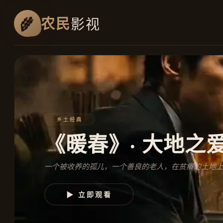
农民
影视
乡土经典
《暖春》· 大地之
一个被收养的孤儿，一个善良的老人，在贫瘠的土地
▶ 立即观看