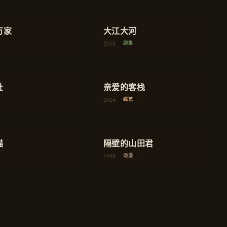
★
9.0
万家
农村
大江大河
年代
2018
剧集
★
7.9
社
旅行
亲爱的客栈
慢综艺
2024
综艺
★
8.2
奇幻
家庭
猫
隔壁的山田君
1999
动漫