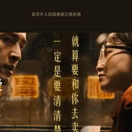
首页
乡土
田园
喜剧
记录
经典
爱
上开出最温暖的花。