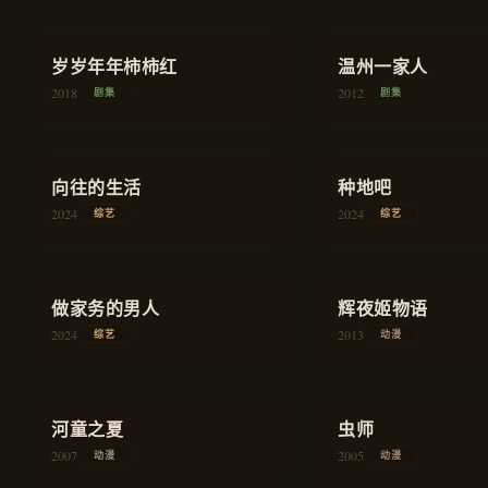
★
7.8
★
8.5
岁岁年年柿柿红
家庭
温州一家人
2018
2012
剧集
剧集
★
8.8
★
8.9
向往的生活
慢综艺
种地吧
2024
2024
综艺
综艺
★
8.2
★
8.8
做家务的男人
生活
辉夜姬物语
2024
2013
综艺
动漫
★
9.0
★
8.3
治愈
虫师
河童之夏
2005
动漫