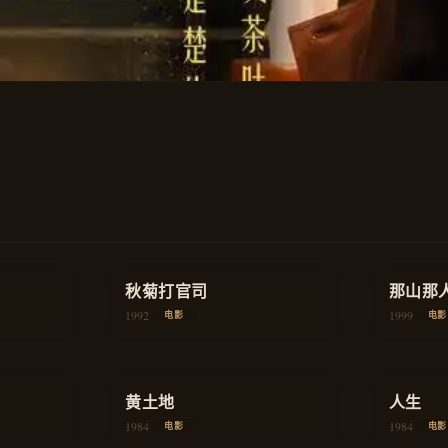
★
8.5
★
8.8
历史
秋菊打官司
剧情
那山那
1992
1999
电影
电影
★
8.2
★
8.1
教育
黄土地
历史
人生
1984
1984
电影
电影