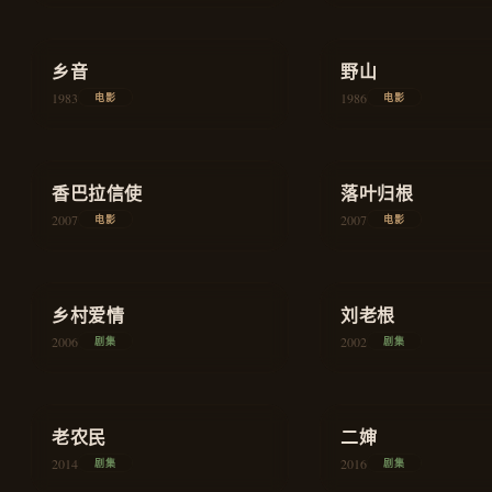
★
8.0
★
7.9
乡音
剧情
野山
1983
1986
电影
电影
★
7.8
★
8.1
香巴拉信使
剧情
落叶归根
2007
2007
电影
电影
★
8.5
★
8.6
乡村爱情
喜剧
刘老根
2006
2002
剧集
剧集
★
8.7
★
7.6
老农民
历史
二婶
2014
2016
剧集
剧集