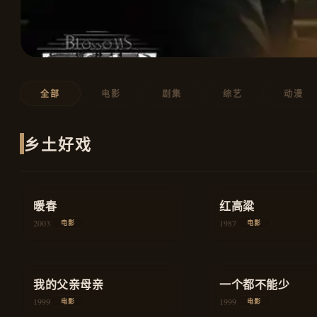
全部
电影
剧集
综艺
动漫
乡土好戏
★
8.7
★
8.9
暖春
家庭
红高粱
2003
1987
电影
电影
★
8.6
★
8.3
我的父亲母亲
爱情
一个都不能少
1999
1999
电影
电影